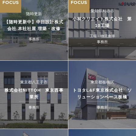
FOCUS
FOCUS
愛知県刈谷市
随時更新
小林クリエイト株式会社 第
【随時更新中】中日設計株式
10工場
会社 本社社屋 増築・改修
工場・物流倉庫
事務所
事務所
東京都八王子市
東京都板橋区
株式会社NITTOH 東京西事
トヨタL&F東京株式会社 ソ
業所
リューションベース板橋
事務所
事務所