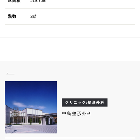
延面積
319.73㎡
階数
2階
クリニック/整形外科
中島整形外科