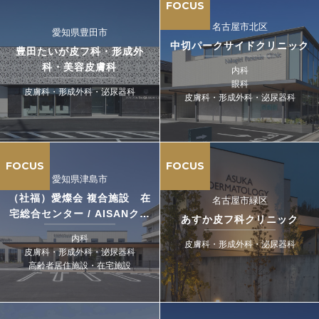
FOCUS
名古屋市北区
愛知県豊田市
中切パークサイドクリニック
豊田たいが皮フ科・形成外
科・美容皮膚科
内科
眼科
皮膚科・形成外科・泌尿器科
皮膚科・形成外科・泌尿器科
FOCUS
FOCUS
愛知県津島市
（社福）愛燦会 複合施設 在
名古屋市緑区
宅総合センター / AISANクリ
あすか皮フ科クリニック
ニック
内科
皮膚科・形成外科・泌尿器科
皮膚科・形成外科・泌尿器科
高齢者居住施設・在宅施設