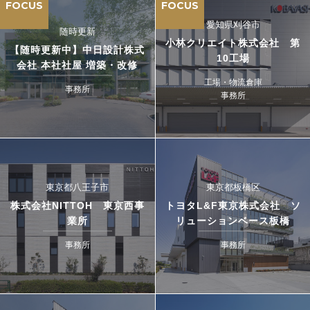
FOCUS
FOCUS
愛知県刈谷市
随時更新
小林クリエイト株式会社 第
【随時更新中】中日設計株式
10工場
会社 本社社屋 増築・改修
工場・物流倉庫
事務所
事務所
東京都八王子市
東京都板橋区
株式会社NITTOH 東京西事
トヨタL&F東京株式会社 ソ
業所
リューションベース板橋
事務所
事務所