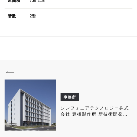
延面積
738.21㎡
階数
2階
事務所
シンフォニアテクノロジー株式
会社 豊橋製作所 新技術開発セ
ンター