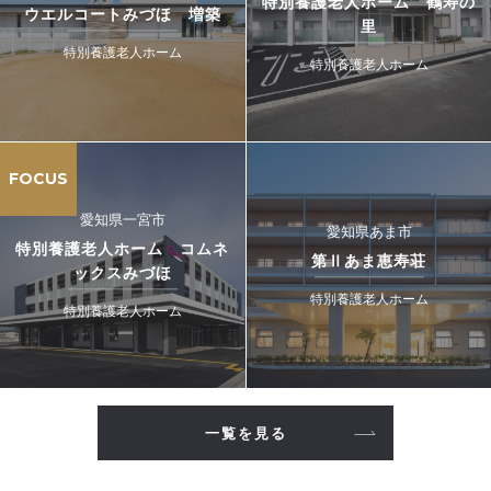
特別養護老人ホーム 鶴寿の
ウエルコートみづほ 増築
里
特別養護老人ホーム
特別養護老人ホーム
FOCUS
愛知県一宮市
愛知県あま市
特別養護老人ホーム コムネ
第Ⅱあま恵寿荘
ックスみづほ
特別養護老人ホーム
特別養護老人ホーム
一覧を見る