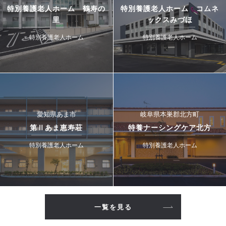
特別養護老人ホーム 鶴寿の
特別養護老人ホーム コムネ
里
ックスみづほ
特別養護老人ホーム
特別養護老人ホーム
愛知県あま市
岐阜県本巣郡北方町
第Ⅱあま恵寿荘
特養ナーシングケア北方
特別養護老人ホーム
特別養護老人ホーム
一覧を見る