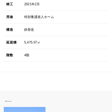
竣工
2021年2月
用途
特別養護老人ホーム
構造
鉄骨造
延面積
5,475.07㎡
階数
4階