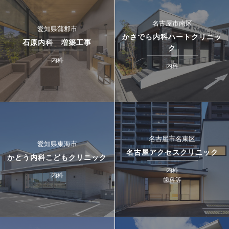
名古屋市南区
愛知県蒲郡市
かさでら内科ハートクリニッ
石原内科 増築工事
ク
内科
内科
名古屋市名東区
愛知県東海市
名古屋アクセスクリニック
かとう内科こどもクリニック
内科
内科
歯科等