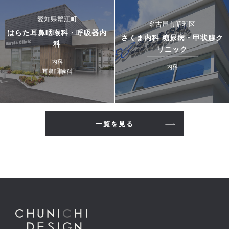
愛知県蟹江町
名古屋市昭和区
はらた耳鼻咽喉科・呼吸器内
さくま内科 糖尿病・甲状腺ク
科
リニック
内科
内科
耳鼻咽喉科
一覧を見る