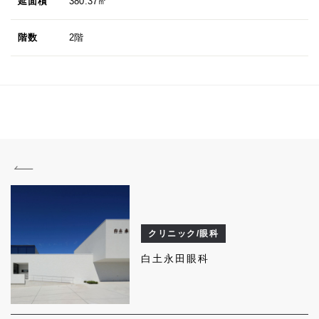
延面積
380.37㎡
階数
2階
クリニック/眼科
白土永田眼科