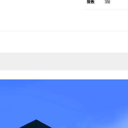
階数
3階