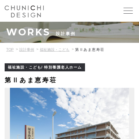
WORKS
設計事例
TOP
設計事例
福祉施設・こども
第Ⅱあま恵寿荘
福祉施設・こども/ 特別養護老人ホーム
第Ⅱあま恵寿荘