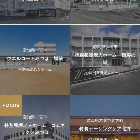
静岡県浜松市
愛知県一宮市
特別養護老人ホーム 鶴寿の
ウエルコートみづほ 増築
里
特別養護老人ホーム
特別養護老人ホーム
FOCUS
愛知県一宮市
岐阜県本巣郡北方町
特別養護老人ホーム コムネ
特養ナーシングケア北方
ックスみづほ
特別養護老人ホーム