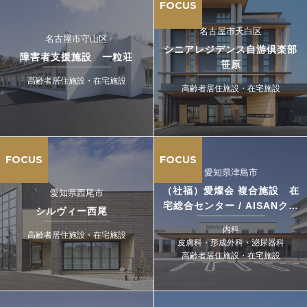
FOCUS
名古屋市天白区
名古屋市守山区
シニアレジデンス自游倶楽部
障害者支援施設 一粒荘
笹原
高齢者居住施設・在宅施設
高齢者居住施設・在宅施設
FOCUS
FOCUS
愛知県津島市
（社福）愛燦会 複合施設 在
愛知県西尾市
宅総合センター / AISANクリ
シルヴィー西尾
ニック
内科
高齢者居住施設・在宅施設
皮膚科・形成外科・泌尿器科
高齢者居住施設・在宅施設