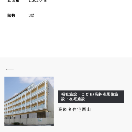
延面積
1,303.04㎡
階数
3階
福祉施設・こども/高齢者居住施
設・在宅施設
高齢者住宅西山