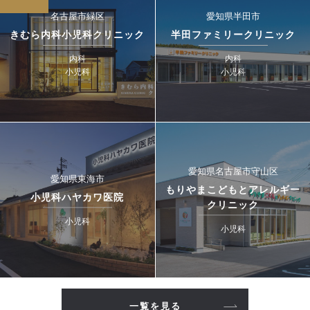
名古屋市緑区
愛知県半田市
きむら内科小児科クリニック
半田ファミリークリニック
内科
内科
小児科
小児科
愛知県名古屋市守山区
愛知県東海市
もりやまこどもとアレルギー
小児科ハヤカワ医院
クリニック
小児科
小児科
一覧を見る