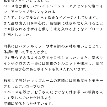
見せるデザインとしました。
べース色は優しいホワイトベージュ、アクセントで縦ライ
ンにアッシュブラウンを入れる
ことで、シンプルながらも端正なイメージとしています。
また建物出入口を中心に、積極的に植栽を取り入れること
で来院される患者様を優しく迎え入れるようなアプローチ
計画としました。
内装にはパステルカラーや木目調の素材を用いることで、
体調の悪いお子さんが少し
でも安心できるような空間を目指しました。また、室名サ
インやクロスの一部には動物のシルエットを採用し、空間
の中に遊び心のあるポイントも取り入れています。
独立して設けたキッズルームの窓際には三角屋根をモチー
フとしたアルコーブ状の
スペースを設け、お子さんだけでなく付き添いの親御さん
にも楽しんでいただけるよう
空間に変化をもたせています。