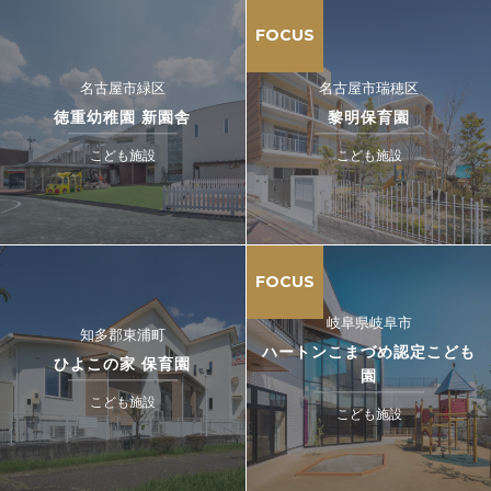
FOCUS
名古屋市緑区
名古屋市瑞穂区
徳重幼稚園 新園舎
黎明保育園
こども施設
こども施設
FOCUS
岐阜県岐阜市
知多郡東浦町
ハートンこまづめ認定こども
ひよこの家 保育園
園
こども施設
こども施設