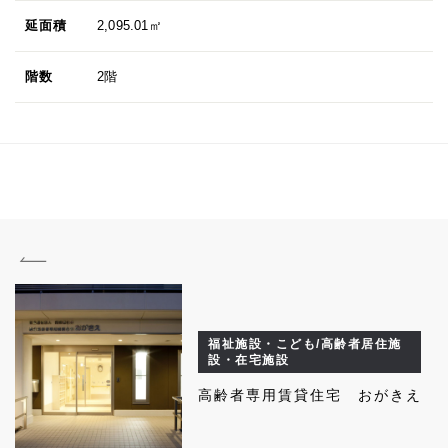
延面積
2,095.01㎡
階数
2階
福祉施設・こども/高齢者居住施
設・在宅施設
高齢者専用賃貸住宅 おがきえ