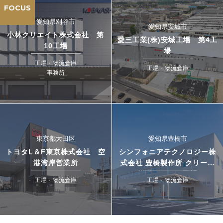
FOCUS
愛知県刈谷市
愛知県安城市
小林クリエイト株式会社 第
愛三工業(株)安城工場 第4工
10工場
場
工場・物流倉庫
工場・物流倉庫
事務所
東京都大田区
愛知県豊橋市
トヨタL＆F東京株式会社 空
シンフォニアテクノロジー株
港湾岸営業所
式会社 豊橋製作所 クリーン
搬送システム工場
工場・物流倉庫
工場・物流倉庫