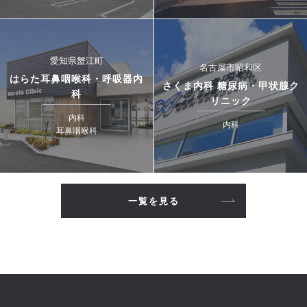
愛知県蟹江町
名古屋市昭和区
はらた耳鼻咽喉科・呼吸器内
さくま内科 糖尿病・甲状腺ク
科
リニック
内科
内科
耳鼻咽喉科
一覧を見る