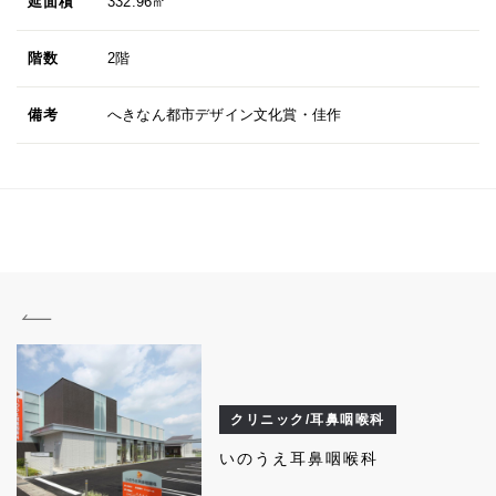
延面積
332.96㎡
階数
2階
備考
へきなん都市デザイン文化賞・佳作
クリニック/耳鼻咽喉科
いのうえ耳鼻咽喉科