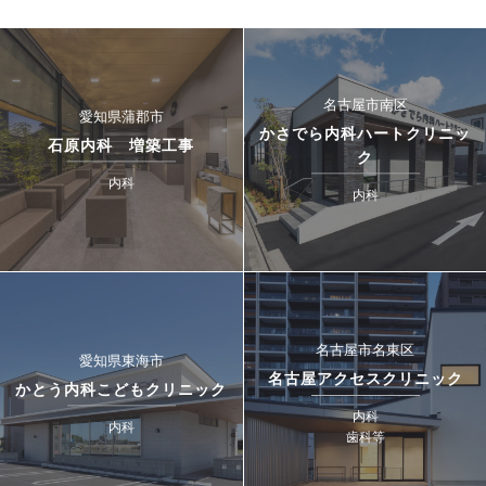
名古屋市南区
愛知県蒲郡市
かさでら内科ハートクリニッ
石原内科 増築工事
ク
内科
内科
名古屋市名東区
愛知県東海市
名古屋アクセスクリニック
かとう内科こどもクリニック
内科
内科
歯科等