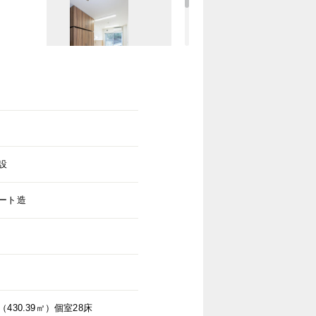
設
ート造
430.39㎡）個室28床