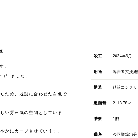
区
竣工
2024年3月
す。
用途
障害者支援施
を行いました。
構造
鉄筋コンクリ
したため、既設に合わせた白色で
延面積
2118.78㎡
優しい雰囲気の空間としていま
階数
1階
緩やかにカーブさせています。
備考
今回増築部分（