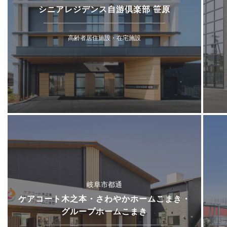
シニアレジデンス自游倶楽部 笹原
高齢者居住施設・在宅施設
岐阜市都通
ケアコート木之本・さわやかホームこまき・
グループホームこまき