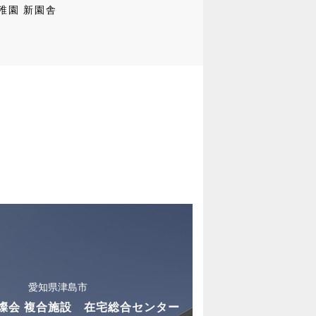
稚園 新園舎
愛知県津島市
燦会 複合施設 在宅総合センター