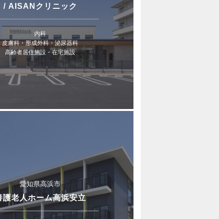
/ AISANクリニック
内科
皮膚科・形成外科・泌尿器科
高齢者居住施設・在宅施設
愛知県高浜市
養護老人ホーム高浜安立