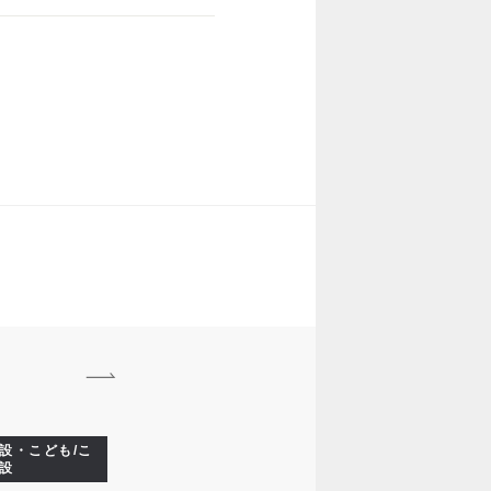
設・こども/こ
設