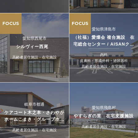
FOCUS
FOCUS
愛知県津島市
（社福）愛燦会 複合施設 在
愛知県西尾市
宅総合センター / AISANクリ
シルヴィー西尾
ニック
内科
高齢者居住施設・在宅施設
皮膚科・形成外科・泌尿器科
高齢者居住施設・在宅施設
岐阜市都通
愛知県飛島村
ケアコート木之本・さわやか
やすらぎの里 在宅支援施設
ホームこまき・グループホー
ムこまき
高齢者居住施設・在宅施設
高齢者居住施設・在宅施設