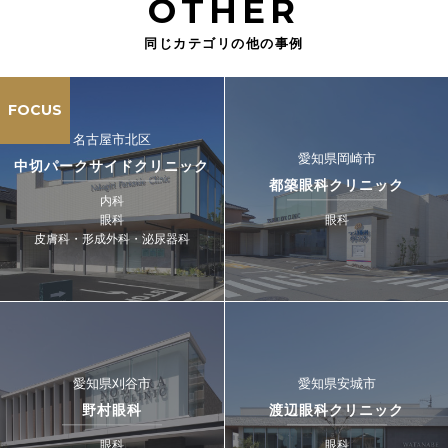
OTHER
同じカテゴリの他の事例
FOCUS
名古屋市北区
愛知県岡崎市
中切パークサイドクリニック
都築眼科クリニック
内科
眼科
眼科
皮膚科・形成外科・泌尿器科
愛知県刈谷市
愛知県安城市
野村眼科
渡辺眼科クリニック
眼科
眼科