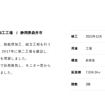
加工工場
静岡県袋井市
竣工
2022年12月
工、熱処理加工、組立工程を行う
用途
工場
、2017年に第二工場を建設し、
場を増築しました。
構造
鉄骨造
ーで自然換気し、モニター窓から
りました。
延面積
7,024.24㎡
階数
2階