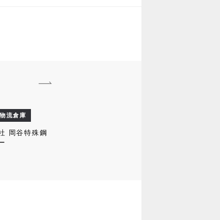
物流倉庫
社 岡谷特殊鋼
ー