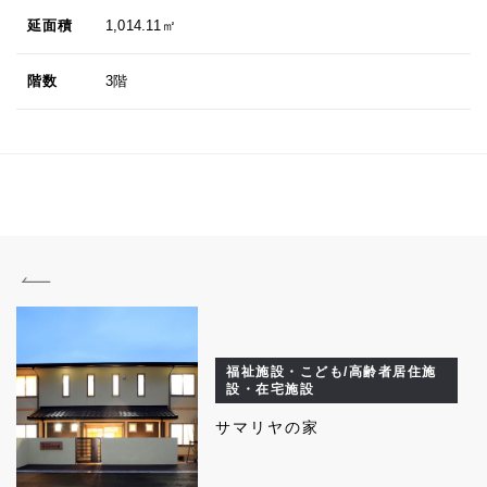
延面積
1,014.11㎡
階数
3階
福祉施設・こども/高齢者居住施
設・在宅施設
サマリヤの家