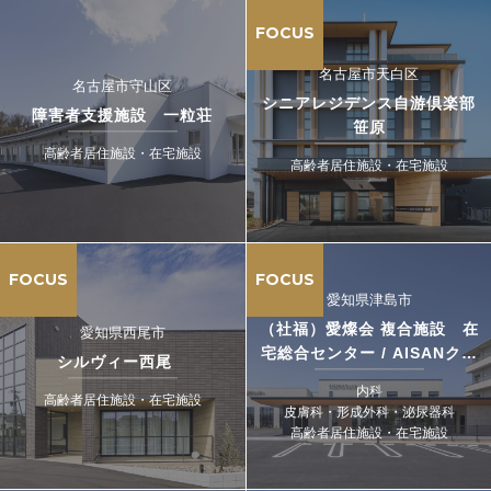
FOCUS
名古屋市天白区
名古屋市守山区
シニアレジデンス自游倶楽部
障害者支援施設 一粒荘
笹原
高齢者居住施設・在宅施設
高齢者居住施設・在宅施設
FOCUS
FOCUS
愛知県津島市
（社福）愛燦会 複合施設 在
愛知県西尾市
宅総合センター / AISANクリ
シルヴィー西尾
ニック
内科
高齢者居住施設・在宅施設
皮膚科・形成外科・泌尿器科
高齢者居住施設・在宅施設