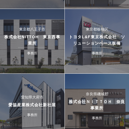
東京都八王子市
東京都板橋区
株式会社NITTOH 東京西事
トヨタL&F東京株式会社 ソ
業所
リューションベース板橋
事務所
事務所
奈良県磯城郡
愛知県大府市
株式会社ＮＩＴＴＯＨ 奈良
愛協産業株式会社新社屋
事業所
事務所
事務所