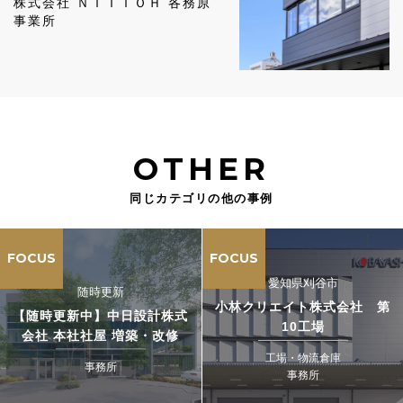
株式会社 ＮＩＴＴＯＨ 各務原
事業所
OTHER
同じカテゴリの他の事例
FOCUS
FOCUS
愛知県刈谷市
随時更新
小林クリエイト株式会社 第
【随時更新中】中日設計株式
10工場
会社 本社社屋 増築・改修
工場・物流倉庫
事務所
事務所