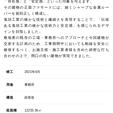
「存在感」と「安定感」といった印象を与えます。
その建物の正面ファサードには、細くシャープな金属ルー
バーを規則正しく構成し、
鬼頭工業の確かな技術と繊細さを表現することで、「伝統
ある鬼頭工業の確かな技術力と安定感」を感じられるデザ
インを目指しました。
敷地奥の既存の工場・事務所へのアプローチと今回建物が
交差する計画のため、工事期間中においても動線を安全に
確保するべく、お施主様・施工業者様を含めた綿密な打ち
合わせの上で、間口の長い建物が実現できました。
竣工
2021年4月
用途
事務所
構造
鉄骨造
延面積
12235.36㎡