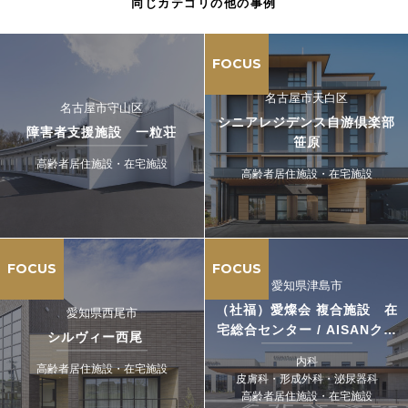
同じカテゴリの他の事例
FOCUS
名古屋市天白区
名古屋市守山区
シニアレジデンス自游倶楽部
障害者支援施設 一粒荘
笹原
高齢者居住施設・在宅施設
高齢者居住施設・在宅施設
FOCUS
FOCUS
愛知県津島市
（社福）愛燦会 複合施設 在
愛知県西尾市
宅総合センター / AISANクリ
シルヴィー西尾
ニック
内科
高齢者居住施設・在宅施設
皮膚科・形成外科・泌尿器科
高齢者居住施設・在宅施設