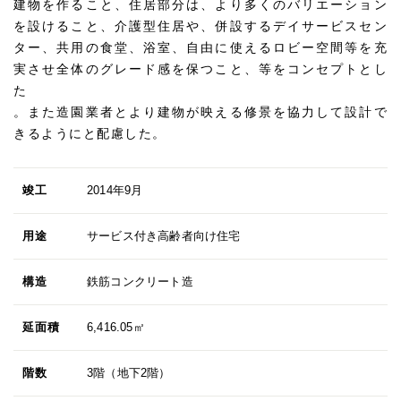
建物を作ること、住居部分は、より多くのバリエーション
を設けること、介護型住居や、併設するデイサービスセン
ター、共用の食堂、浴室、自由に使えるロビー空間等を充
実させ全体のグレード感を保つこと、等をコンセプトとし
た
。また造園業者とより建物が映える修景を協力して設計で
きるようにと配慮した。
竣工
2014年9月
用途
サービス付き高齢者向け住宅
構造
鉄筋コンクリート造
延面積
6,416.05㎡
階数
3階（地下2階）