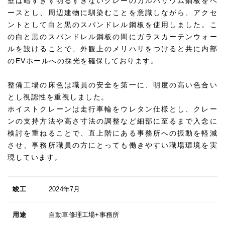
壁は暗すぎず明るすぎないグレーのガルバリウム鋼板をベ
ースとし、周辺建物に馴染むことを意識しながら、アクセ
ントとして白と黒のスパンドレル鋼板を使用しました。こ
の白と黒のスパンドレル鋼板の間にガラスカーテンウォー
ルを設けることで、外観上のメリハリをつけると共に内部
のEVホールへの採光を確保しております。
整備工場の床色は職員の安全を第一に、明度の高い色合い
とし視認性を重視しました。
ホイストクレーンは走行車輪をウレタン仕様とし、クレー
ンの支持方法や高さ寸法の調整など細部に至るまで入念に
検討を重ねることで、直上階にある事務所への振動を軽減
させ、事務所職員の方にとっても働きやすい職場環境を実
現しています。
竣工
2024年7月
用途
自動車修理工場+事務所