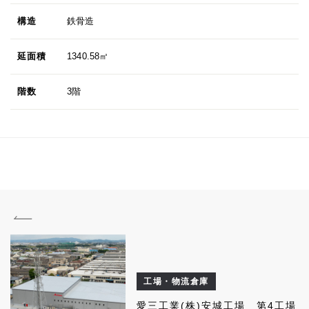
構造
鉄骨造
延面積
1340.58㎡
階数
3階
工場・物流倉庫
愛三工業(株)安城工場 第4工場