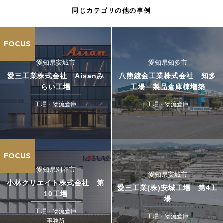
同じカテゴリの他の事例
FOCUS
愛知県安城市
愛知県知多市
愛三工業株式会社 Aisanみ
八熊鍍金工業株式会社 知多
らい工場
工場 製品倉庫棟増築
工場・物流倉庫
工場・物流倉庫
FOCUS
愛知県刈谷市
愛知県安城市
小林クリエイト株式会社 第
愛三工業(株)安城工場 第4工
10工場
場
工場・物流倉庫
工場・物流倉庫
事務所