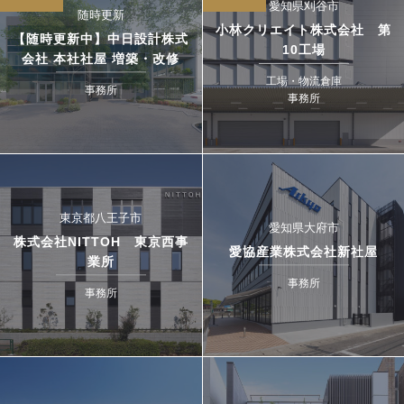
愛知県刈谷市
随時更新
小林クリエイト株式会社 第
【随時更新中】中日設計株式
10工場
会社 本社社屋 増築・改修
工場・物流倉庫
事務所
事務所
東京都八王子市
愛知県大府市
株式会社NITTOH 東京西事
愛協産業株式会社新社屋
業所
事務所
事務所