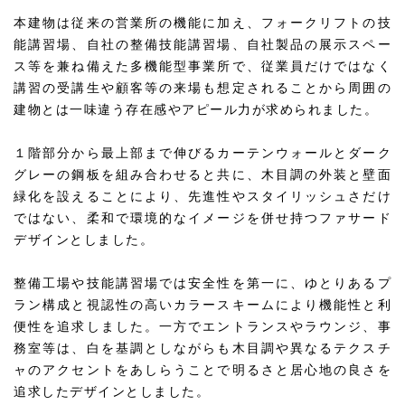
本建物は従来の営業所の機能に加え、フォークリフトの技
能講習場、自社の整備技能講習場、自社製品の展示スペー
ス等を兼ね備えた多機能型事業所で、従業員だけではなく
講習の受講生や顧客等の来場も想定されることから周囲の
建物とは一味違う存在感やアピール力が求められました。
１階部分から最上部まで伸びるカーテンウォールとダーク
グレーの鋼板を組み合わせると共に、木目調の外装と壁面
緑化を設えることにより、先進性やスタイリッシュさだけ
ではない、柔和で環境的なイメージを併せ持つファサード
デザインとしました。
整備工場や技能講習場では安全性を第一に、ゆとりあるプ
ラン構成と視認性の高いカラースキームにより機能性と利
便性を追求しました。一方でエントランスやラウンジ、事
務室等は、白を基調としながらも木目調や異なるテクスチ
ャのアクセントをあしらうことで明るさと居心地の良さを
追求したデザインとしました。