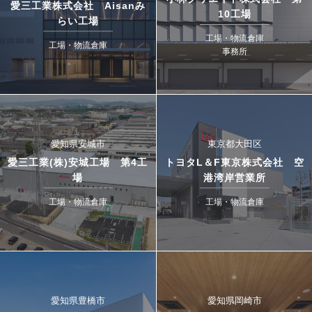
愛三工業株式会社 Aisanみ
10工場
らい工場
工場・物流倉庫
工場・物流倉庫
事務所
愛知県安城市
東京都大田区
愛三工業(株)安城工場 第4工
トヨタL＆F東京株式会社 空
場
港湾岸営業所
工場・物流倉庫
工場・物流倉庫
愛知県豊橋市
愛知県岡崎市