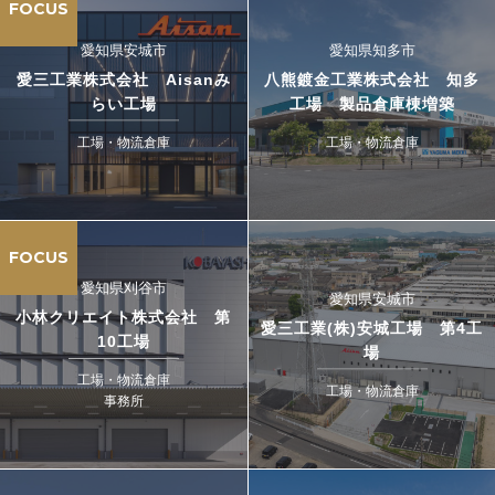
FOCUS
愛知県安城市
愛知県知多市
愛三工業株式会社 Aisanみ
八熊鍍金工業株式会社 知多
らい工場
工場 製品倉庫棟増築
工場・物流倉庫
工場・物流倉庫
FOCUS
愛知県刈谷市
愛知県安城市
小林クリエイト株式会社 第
愛三工業(株)安城工場 第4工
10工場
場
工場・物流倉庫
工場・物流倉庫
事務所