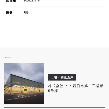
延面積
10,812.57㎡
階数
3階
工場・物流倉庫
株式会社JSP 四日市第二工場新
5号棟