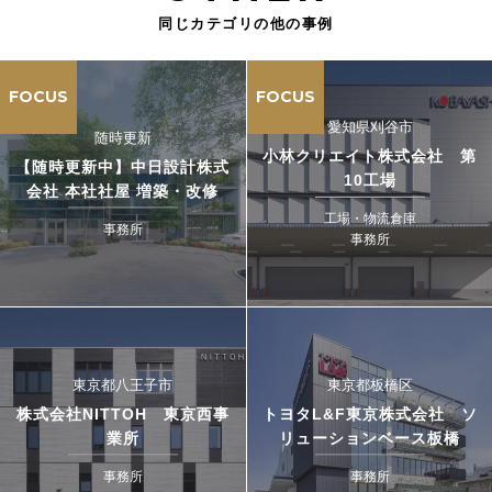
同じカテゴリの他の事例
FOCUS
FOCUS
愛知県刈谷市
随時更新
小林クリエイト株式会社 第
【随時更新中】中日設計株式
10工場
会社 本社社屋 増築・改修
工場・物流倉庫
事務所
事務所
東京都八王子市
東京都板橋区
株式会社NITTOH 東京西事
トヨタL&F東京株式会社 ソ
業所
リューションベース板橋
事務所
事務所