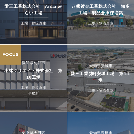
愛三工業株式会社 Aisanみ
八熊鍍金工業株式会社 知多
らい工場
工場 製品倉庫棟増築
工場・物流倉庫
工場・物流倉庫
FOCUS
愛知県刈谷市
愛知県安城市
小林クリエイト株式会社 第
愛三工業(株)安城工場 第4工
10工場
場
工場・物流倉庫
工場・物流倉庫
事務所
東京都大田区
愛知県豊橋市