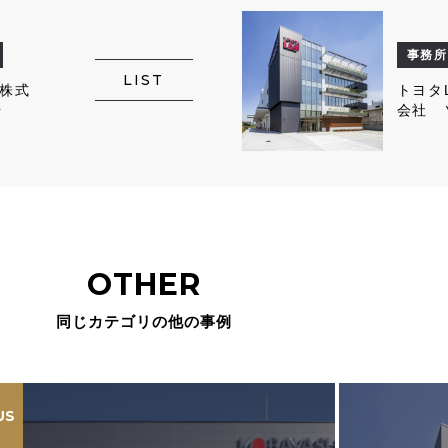
事務所
LIST
株式
トヨタ
場
会社 
ンベー
OTHER
同じカテゴリの他の事例
US