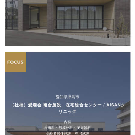
FOCUS
愛知県津島市
（社福）愛燦会 複合施設 在宅総合センター / AISANク
リニック
内科
皮膚科・形成外科・泌尿器科
高齢者居住施設・在宅施設