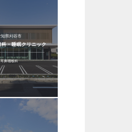
愛知県刈谷市
喉科・睡眠クリニック
耳鼻咽喉科