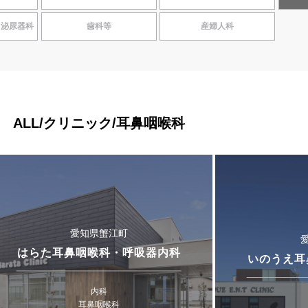
・泌尿器科
歯科等
産婦人科
ALL/クリニック/耳鼻咽喉科
愛知県蟹江町
はらた耳鼻咽喉科・呼吸器内科
いのうえ耳
内科
耳鼻咽喉科