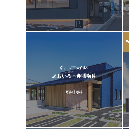
F
名古屋市天白区
あおいろ耳鼻咽喉科
耳鼻咽喉科