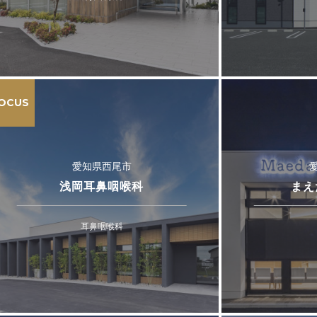
OCUS
愛知県西尾市
浅岡耳鼻咽喉科
まえ
耳鼻咽喉科