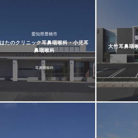
愛知県豊橋市
はたのクリニック耳鼻咽喉科・小児耳
大竹耳鼻咽
鼻咽喉科
耳鼻咽喉科